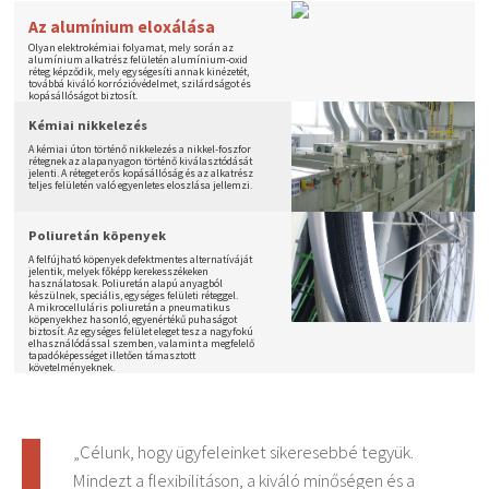
Az alumínium eloxálása
Olyan elektrokémiai folyamat, mely során az
alumínium alkatrész felületén alumínium-oxid
réteg képződik, mely egységesíti annak kinézetét,
továbbá kiváló korrózióvédelmet, szilárdságot és
kopásállóságot biztosít.
Kémiai nikkelezés
A kémiai úton történő nikkelezés a nikkel-foszfor
rétegnek az alapanyagon történő kiválasztódását
jelenti. A réteget erős kopásállóság és az alkatrész
teljes felületén való egyenletes eloszlása jellemzi.
Poliuretán köpenyek
A felfújható köpenyek defektmentes alternatíváját
jelentik, melyek főképp kerekesszékeken
használatosak. Poliuretán alapú anyagból
készülnek, speciális, egységes felületi réteggel.
A mikrocelluláris poliuretán a pneumatikus
köpenyekhez hasonló, egyenértékű puhaságot
biztosít. Az egységes felület eleget tesz a nagyfokú
elhasználódással szemben, valamint a megfelelő
tapadóképességet illetően támasztott
követelményeknek.
„Célunk, hogy ügyfeleinket sikeresebbé tegyük.
Mindezt a flexibilitáson, a kiváló minőségen és a