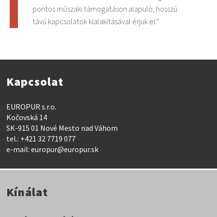
pontos műszaki támogatáson alapuló, hosszú
távú kapcsolatok kialakításával érjük el.“
Kapcsolat
EUROPUR s.r.o.
Kočovská 14
SK-915 01 Nové Mesto nad Váhom
tel.:
+421 32 7719 077
e-mail:
europur@europur.sk
Kínálat