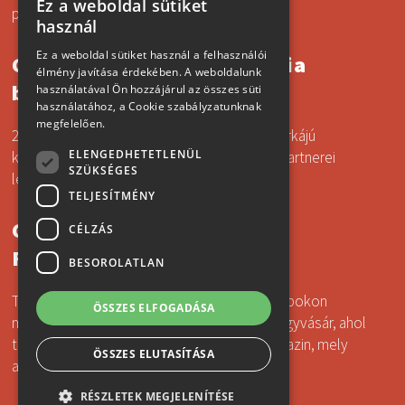
Ez a weboldal sütiket
production until the end of the year 2024.
SLOVAK
használ
GERMAN
Ez a weboldal sütiket használ a felhasználói
CERACOTE márkájú kerámia
élmény javítása érdekében. A weboldalunk
bevonat alkalmazása
ENGLISH
használatával Ön hozzájárul az összes süti
használatához, a Cookie szabályzatunknak
HUNGARIAN
megfelelően.
2021 októberétől az amerikai CERACOTE márkájú
ELENGEDHETETLENÜL
kerámia bevonat alkalmazásának hivatalos partnerei
SZÜKSÉGES
lettünk Szlovákiában.
TELJESÍTMÉNY
Cégünket bemutatta a
CÉLZÁS
FAIRINZERT magazin
BESOROLATLAN
Tisztelt ügyfeleink, a 2021.11.8-12. közötti napokon
ÖSSZES ELFOGADÁSA
megrendezésre kerül a Brünni Gépészeti Nagyvásár, ahol
társaságunkat bemutatja a FAIRINZERT magazin, mely
ÖSSZES ELUTASÍTÁSA
a kiállítás egész területén hozzáférhető.
RÉSZLETEK MEGJELENÍTÉSE