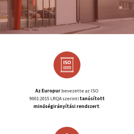
REFERENCIÁK
TANÚSÍTVÁNYOK
ÚJDONSÁGOK
KAPCSOLAT
Az Europur
bevezette az ISO
9001:2015 LRQA szerinti
tanúsított
minőségirányítási rendszert
.