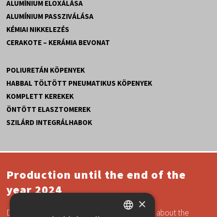
ALUMÍNIUM ELOXÁLÁSA
ALUMÍNIUM PASSZIVÁLÁSA
KÉMIAI NIKKELEZÉS
CERAKOTE – KERÁMIA BEVONAT
POLIURETÁN KÖPENYEK
HABBAL TÖLTÖTT PNEUMATIKUS KÖPENYEK
KOMPLETT KEREKEK
ÖNTÖTT ELASZTOMEREK
SZILÁRD INTEGRÁLHABOK
Production until the end of the
year 2024
×
Dear customers, we would like to inform you about the