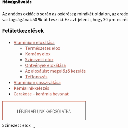
Kemény elox
Rétegnövelés
Az anódos oxidáció során az oxidréteg mindkét oldalon, az eredet
vastagságának 50 %-át teszi ki. Ez azt jelenti, hogy 30 µm-es 
Felületkezelések
Alumínium eloxálása
Természetes elox
Kemény elox
Színezett elox
Öntvények eloxálása
Az eloxálást megelőző kezelés
Teflonozás
Alumínium passziválása
Kémiai nikkelezés
Cerakote – kerámia bevonat
Színezett elox