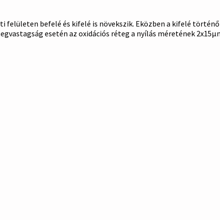
i felületen befelé és kifelé is növekszik. Eközben a kifelé törté
rétegvastagság esetén az oxidációs réteg a nyílás méretének 2x1