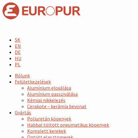
SK
EN
DE
HU
PL
Rólunk
Felületkezelések
Alumínium eloxálása
Alumínium passziválása
Kémiai nikkelezés
Cerakote – kerámia bevonat
Gyártás
Poliuretán köpenyek
Habbal töltött pneumatikus köpenyek
Komplett kerekek
Öntött elasztomerek