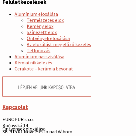
Felületkezelések
Alumínium eloxálása
Természetes elox
Kemény elox
Színezett elox
Öntvények eloxálása
Az eloxálást megelőző kezelés
Teflonozás
Alumínium passziválása
Kémiai nikkelezés
Cerakote – kerámia bevonat
Kapcsolat
EUROPUR s.r.o.
Kočovská 14
Öntvények eloxálása
SK-915 01 Nové Mesto nad Váhom