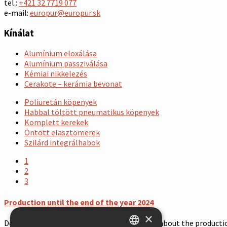
tel.:
+421 32 7719 077
e-mail:
europur@europur.sk
Kínálat
Alumínium eloxálása
Alumínium passziválása
Kémiai nikkelezés
Cerakote – kerámia bevonat
Poliuretán köpenyek
Habbal töltött pneumatikus köpenyek
Komplett kerekek
Öntött elasztomerek
Szilárd integrálhabok
1
2
3
Production until the end of the year 2024
×
Dear customers, we would like to inform you about the production