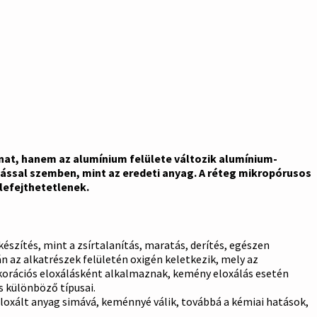
nat, hanem az alumínium felülete változik alumínium-
lással szemben, mint az eredeti anyag. A réteg mikropórusos
lefejthetetlenek.
szítés, mint a zsírtalanítás, maratás, derítés, egészen
n az alkatrészek felületén oxigén keletkezik, mely az
korációs eloxálásként alkalmaznak, kemény eloxálás esetén
s különböző típusai.
eloxált anyag simává, keménnyé válik, továbbá a kémiai hatások,