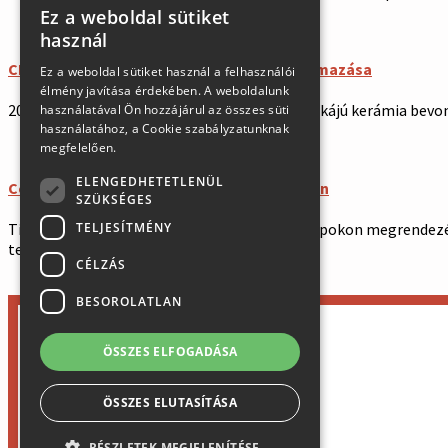
Ez a weboldal sütiket
SLOVAK
használ
GERMAN
CERACOTE márkájú kerámia bevonat alkalmazása
Ez a weboldal sütiket használ a felhasználói
élmény javítása érdekében. A weboldalunk
ENGLISH
2021 októberétől az amerikai CERACOTE márkájú kerámia bevona
használatával Ön hozzájárul az összes süti
HUNGARIAN
használatához, a Cookie szabályzatunknak
megfelelően.
ELENGEDHETETLENÜL
Cégünket bemutatta a FAIRINZERT magazin
SZÜKSÉGES
TELJESÍTMÉNY
Tisztelt ügyfeleink, a 2021.11.8-12. közötti napokon megrendez
területén hozzáférhető.
CÉLZÁS
BESOROLATLAN
×
ÖSSZES ELFOGADÁSA
ÖSSZES ELUTASÍTÁSA
RÉSZLETEK MEGJELENÍTÉSE