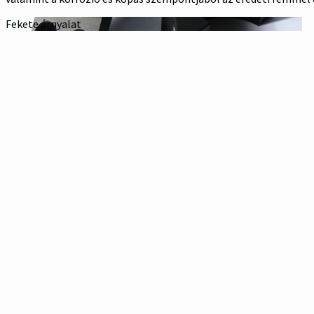
Fekete árnyalat