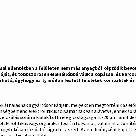
ssal ellentétben a felületen nem más anyagból képződik bevo
óját, és többszörösen ellenállóbbá válik a kopással és karco
árható, úgyhogy az ily módon festett felületek kompaktak és 
k áthaladnak a gyártósor kádjain, melyekben megtörténik az előké
an végbemenő elektrolitikus folyamatnak van alávetve, ennek sorá
eloxálás során a kialakított réteg vastagsága 10-20 µm, amit de
elektrolitikus vagy organikus festési folyamat, valamint a tömíté
l nagyfokú korrózióállóságra tesz szert. Az eredményként kapott 
összevetve ellenállóbb