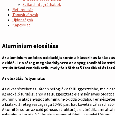
Szilárd integrálhabok
Referenciák
Tanúsítványok
Újdonságok
Kapcsolat
Alumínium eloxálása
Az alumínium anódos oxidációja során a klasszikus lakkozá
oxiddá. Ez a réteg megakadályozza az anyag további korrózi
struktúrával rendelkezik, mely feltölthető festékkel és lez
Az eloxálás folyamata:
Az alkatrészeket szilárdan befogják a felfüggesztésbe, majd azo
az eloxáló fürdőig, ahol a felfüggesztett elem kénsavas oldatb
alumínium alapanyagot alumínium-oxiddá oxidálja. Természetes 
a kialakult réteg vastagsága 10-80 µm. Ezt követi a választható 
A tömítés során az oxid pórusos struktúrája elzáródik, ami álta
valamint a korrózió és kopás szempontjából az eredeti fémmel 