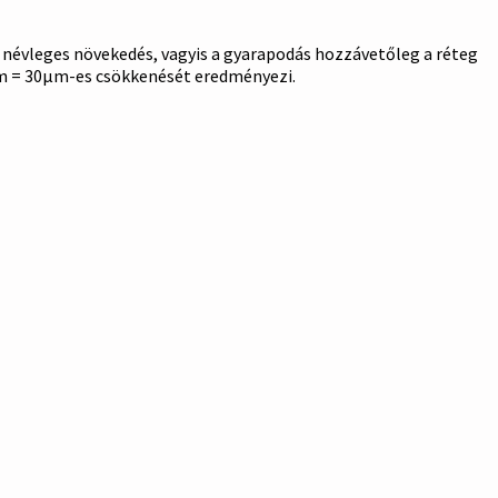
nő névleges növekedés, vagyis a gyarapodás hozzávetőleg a réteg
5µm = 30µm-es csökkenését eredményezi.