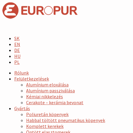
SK
EN
DE
HU
PL
Rólunk
Felületkezelések
Alumínium eloxálása
Alumínium passziválása
Kémiai nikkelezés
Cerakote – kerámia bevonat
Gyártás
Poliuretán köpenyek
Habbal töltött pneumatikus köpenyek
Komplett kerekek
Öntött elasztomerek