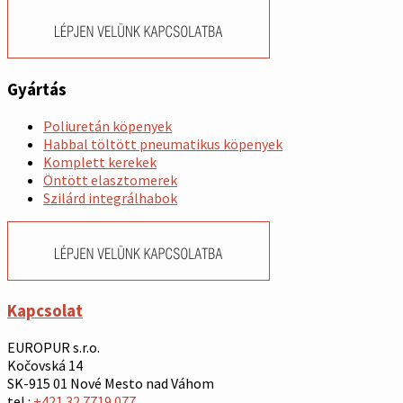
Gyártás
Poliuretán köpenyek
Habbal töltött pneumatikus köpenyek
Komplett kerekek
Öntött elasztomerek
Szilárd integrálhabok
Kapcsolat
EUROPUR s.r.o.
Kočovská 14
SK-915 01 Nové Mesto nad Váhom
tel.:
+421 32 7719 077