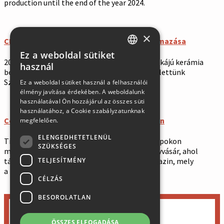
production until the end of the year 2024.
×
CERACOTE márkájú kerámia bevonat alkalmazása
Ez a weboldal sütiket
SLOVAK
2021 októberétől az amerikai CERACOTE márkájú kerámia
használ
bevonat alkalmazásának hivatalos partnerei lettünk
GERMAN
Szlovákiában.
Ez a weboldal sütiket használ a felhasználói
élmény javítása érdekében. A weboldalunk
ENGLISH
használatával Ön hozzájárul az összes süti
HUNGARIAN
használatához, a Cookie szabályzatunknak
Cégünket bemutatta a FAIRINZERT magazin
megfelelően.
ELENGEDHETETLENÜL
Tisztelt ügyfeleink, a 2021.11.8-12. közötti napokon
SZÜKSÉGES
megrendezésre kerül a Brünni Gépészeti Nagyvásár, ahol
TELJESÍTMÉNY
társaságunkat bemutatja a FAIRINZERT magazin, mely
a kiállítás egész területén hozzáférhető.
CÉLZÁS
BESOROLATLAN
×
ÖSSZES ELFOGADÁSA