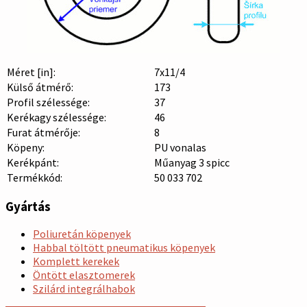
Méret [in]:
7x11/4
Külső átmérő:
173
Profil szélessége:
37
Kerékagy szélessége:
46
Furat átmérője:
8
Köpeny:
PU vonalas
Kerékpánt:
Műanyag 3 spicc
Termékkód:
50 033 702
Gyártás
Poliuretán köpenyek
Habbal töltött pneumatikus köpenyek
Komplett kerekek
Öntött elasztomerek
Szilárd integrálhabok