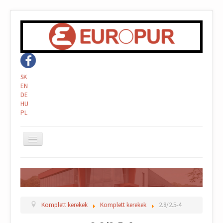
SK
EN
DE
HU
PL
Rólunk
Felületkezelések
Gyártás
Komplett kerekek
Komplett kerekek
2.8/2.5-4
Referenciák