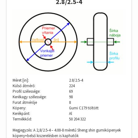
2.8/2.5-4
Tanúsítványok
Újdonságok
Kapcsolat
Méret [in]:
2.8/2.5-4
Külső átmérő:
224
Profil szélessége:
69
Kerékagy szélessége:
98
Furat átmérője
8
Köpeny:
Gumi C179 töltött
Kerékpánt:
Al
Termékkód:
50 204 322
Megjegyzés: A 2,8/2.5-4 – 4.00-8 méretű Sheng shin gumiköpenyek
köpeny+belső kiszerelésben is kaphatók