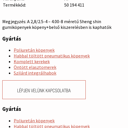
Termékkód:
50 194 411
Megjegyzés: A 2,8/2.5-4 – 4.00-8 méretű Sheng shin
gumiköpenyek köpeny+belső kiszerelésben is kaphatók
Gyártás
Poliuretán köpenyek
Habbal töltött pneumatikus köpenyek
Komplett kerekek
Öntött elasztomerek
Szilárd integrálhabok
Gyártás
Poliuretán köpenyek
Habbal töltött pneumatikus köpenyek