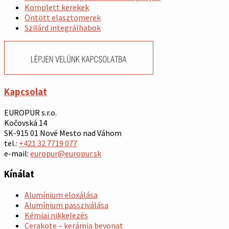
Komplett kerekek
Öntött elasztomerek
Szilárd integrálhabok
Kapcsolat
EUROPUR s.r.o.
Kočovská 14
SK-915 01 Nové Mesto nad Váhom
tel.:
+421 32 7719 077
e-mail:
europur@europur.sk
Kínálat
Alumínium eloxálása
Alumínium passziválása
Kémiai nikkelezés
Cerakote – kerámia bevonat