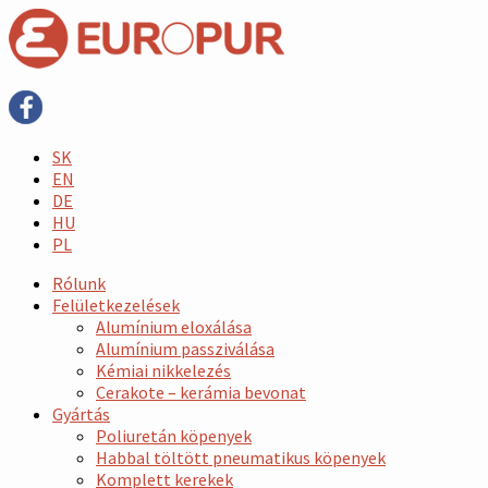
SK
EN
DE
HU
PL
Rólunk
Felületkezelések
Alumínium eloxálása
Alumínium passziválása
Kémiai nikkelezés
Cerakote – kerámia bevonat
Gyártás
Poliuretán köpenyek
Habbal töltött pneumatikus köpenyek
Komplett kerekek