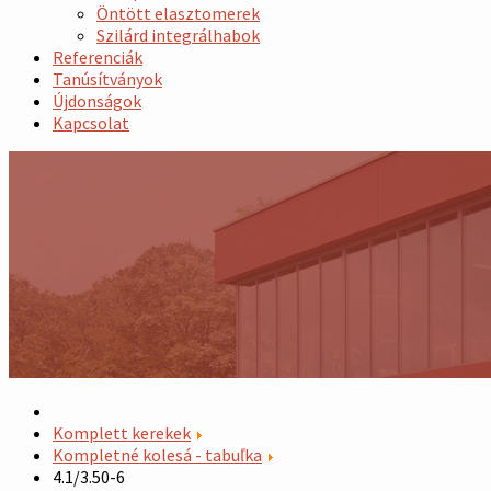
Öntött elasztomerek
Szilárd integrálhabok
Referenciák
Tanúsítványok
Újdonságok
Kapcsolat
Komplett kerekek
Kompletné kolesá - tabuľka
4.1/3.50-6